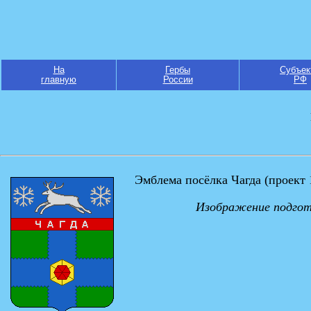
На
Гербы
Субъек
главную
России
РФ
Эмблема посёлка Чагда (проект 
Изображение подгот