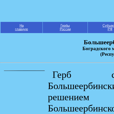
На
Гербы
Субъек
главную
России
РФ
Большеерб
Боградского 
(Респ
Герб сел
Большеербинс
решением
Большеербинск