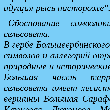
идущая рысь настороже"
Обоснование символик
сельсовета.
В гербе Большеербинског
символов и аллегорий отр
природные и исторически
Большая часть терри
сельсовета имеет лесист
вершины Большая Сарафа
Ключевая, Люхонова, Ма