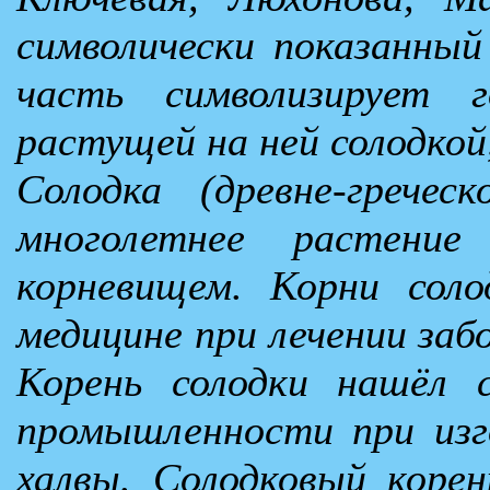
символически показанный 
часть символизирует 
растущей на ней солодкой
Солодка (древне-гречес
многолетнее растени
корневищем. Корни соло
медицине при лечении заб
Корень солодки нашёл 
промышленности при изго
халвы. Солодковый корен