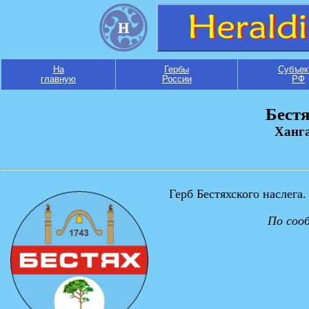
На
Гербы
Субъек
главную
России
РФ
Бестя
Ханга
Герб Бестяхского наслега.
По соо