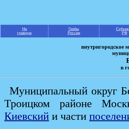
На
Гербы
Субъек
главную
России
РФ
внутригородское м
муниц
в г
Муниципальный округ Бе
Троицком районе Мо
Киевский
и части
поселен