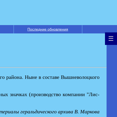
Последние обновления
ого района. Ныне в составе Вышневолоцкого
ных значках (производство компании "Лис-
ериалы геральдического архива В. Маркова