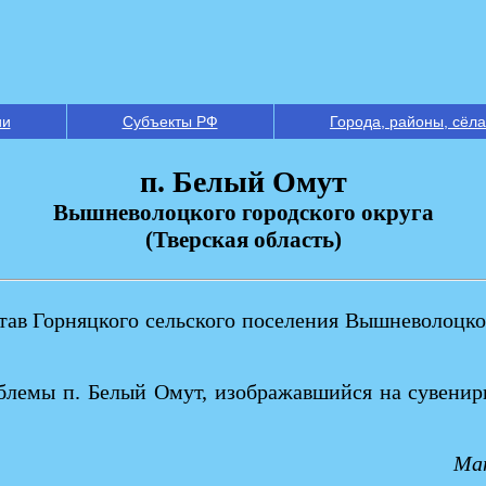
ии
Субъекты РФ
Города, районы, сёла
п. Белый Омут
Вышневолоцкого городского округа
(Тверская область)
став Горняцкого сельского поселения Вышневолоцк
блемы п. Белый Омут, изображавшийся на сувенир
Мат