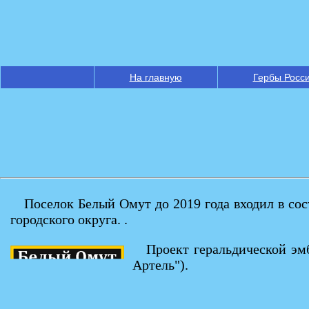
На главную
Гербы Росс
Поселок Белый Омут до 2019 года входил в со
городского округа. .
Проект геральдической эм
Артель").