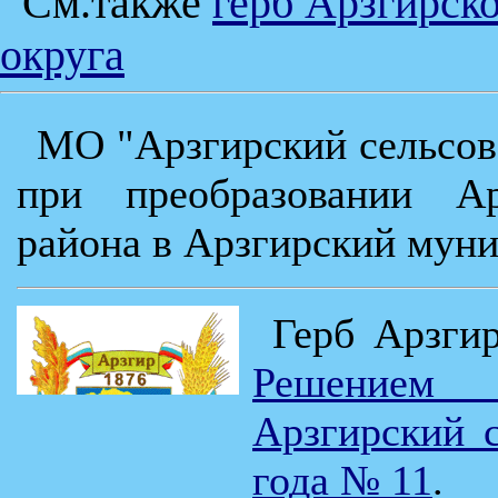
См.также
герб Арзгирск
округа
МО "Арзгирский сельсове
при преобразовании Ар
района в Арзгирский муни
Герб Арзгир
Решением
Арзгирский с
года № 11
.