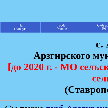
На
Гербы
Субъек
главную
России
РФ
с.
Арзгирского му
[до 2020 г. - МО сель
сел
(Ставроп