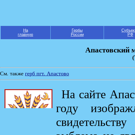
На
Гербы
Субъек
главную
России
РФ
Апастовский 
(
См. также
герб пгт. Апастово
На сайте Апас
году изображ
свидетельству