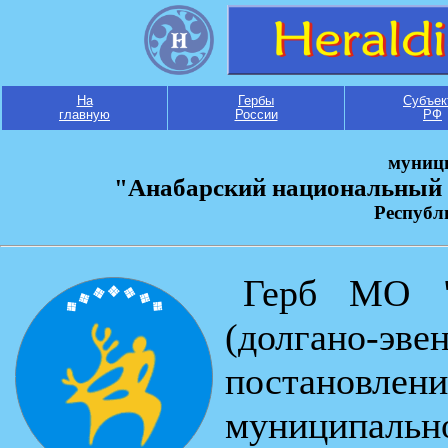
На
Гербы
Субъек
главную
России
РФ
муниц
"Анабарский национальный (
Республ
Герб МО "
(долгано-эв
постановле
муниципа