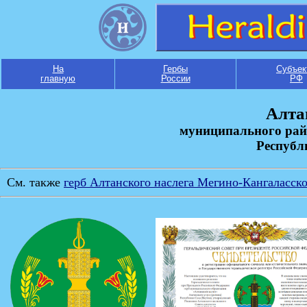
На
Гербы
Субъек
главную
России
РФ
Алта
муниципального рай
Республ
См. также
герб Алтанского наслега Мегино-Кангаласско