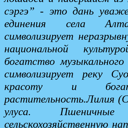
сэргэ” - это дань уваж
единения села Алта
символизирует неразрывн
национальной культу
богатство музыкального
символизирует реку Су
красоту и бога
растительность.Лилия (С
улуса. Пшеничные
сельскохозяйственную нап