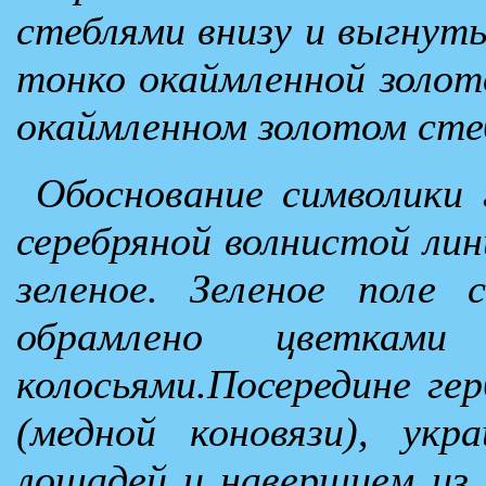
стеблями внизу и выгнут
тонко окаймленной золото
окаймленном золотом стеб
Обоснование символики 
серебряной волнистой лини
зеленое. Зеленое поле
обрамлено цветкам
колосьями.Посередине ге
(медной коновязи), укр
лошадей и навершием из