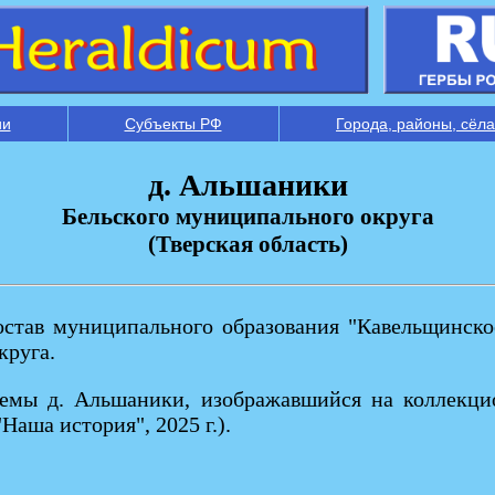
ии
Субъекты РФ
Города, районы, сёла
д. Альшаники
Бельского муниципального округа
(Тверская область)
остав муниципального образования "Кавельщинское
круга.
лемы д. Альшаники, изображавшийся на коллекци
Наша история", 2025 г.).