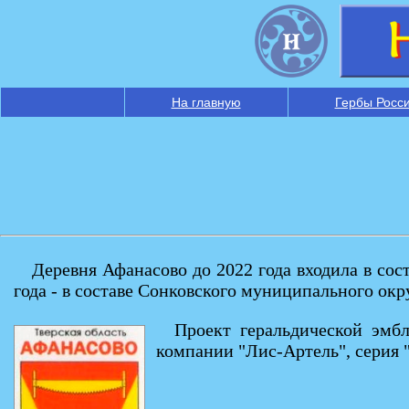
На главную
Гербы Росс
Деревня Афанасово до 2022 года входила в сос
года - в составе Сонковского муниципального окр
Проект геральдической эмб
компании "Лис-Артель", серия "