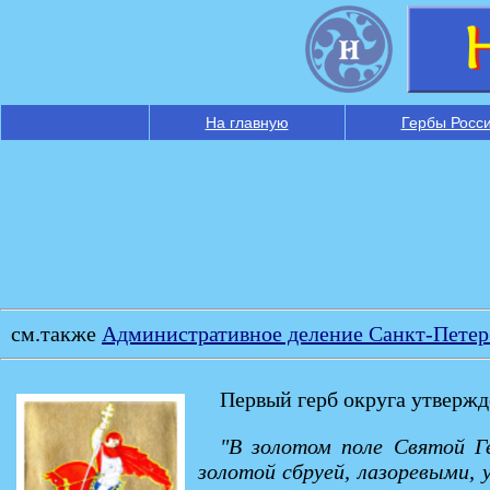
На главную
Гербы Росс
см.также
Административное деление Санкт-Петер
Первый герб округа утверж
"В золотом поле Святой Ге
золотой сбруей, лазоревыми,