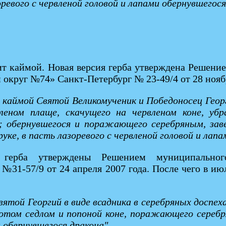
евого с червленой головой и лапами обернувшегося
т каймой. Новая версия герба утверждена Решени
округ №74» Санкт-Петербург № 23-49/4 от 28 нояб
й каймой Святой Великомученик и Победоносец Георг
леном плаще, скачущего на червленом коне, убр
; обернувшегося и поражающего серебряным, зав
уке, в пасть лазоревого с червленой головой и лапа
герба утверждены Решением муниципального
31-57/9 от 24 апреля 2007 года. После чего в июл
вятой Георгий в виде всадника в серебряных доспех
лотом седлом и попоной коне, поражающего сереб
и обернувшегося дракона".