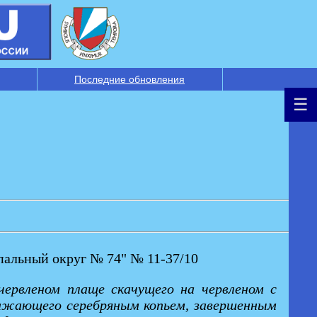
Последние обновления
альный округ № 74" № 11-37/10
червленом плаще скачущего на червленом с
оражающего серебряным копьем, завершенным