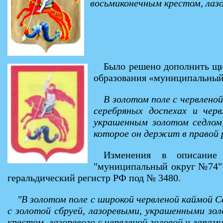
восьмиконечным крестом, лазор
Было решено дополнить щи
образования «муниципальный 
В золотом поле с червлено
серебряных доспехах и черв
украшенным золотом седлом
которое он держит в правой р
Изменения в описание 
"муниципальный округ №74" №
геральдический регистр РФ под № 3480.
"В золотом поле с широкой червленой каймой С
с золотой сбруей, лазоревыми, украшенными зо
крестом, лазоревого с червленой головой и лапам