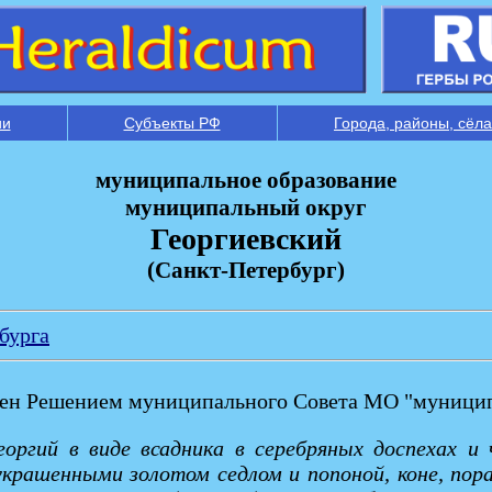
ии
Субъекты РФ
Города, районы, сёла
муниципальное образование
муниципальный округ
Георгиевский
(Санкт-Петербург)
бурга
ден Решением муниципального Совета МО "муницип
оргий в виде всадника в серебряных доспехах и 
 украшенными золотом седлом и попоной, коне, п