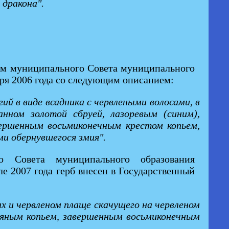
 дракона".
ем муниципального Совета муниципального
ря 2006 года со следующим описанием:
ий в виде всадника с червлеными волосами, в
анном золотой сбруей, лазоревым (синим),
ершенным восьмиконечным крестом копьем,
ми обернувшегося змия".
 Совета муниципального образования
е 2007 года герб внесен в Государственный
ах и червленом плаще скачущего на червленом
ряным копьем, завершенным восьмиконечным