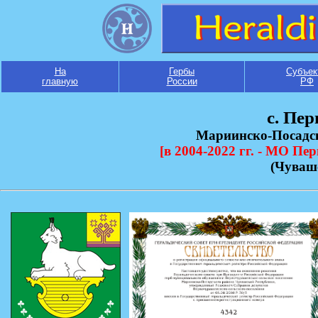
На
Гербы
Субъек
главную
России
РФ
с. Пе
Мариинско-Посадс
[в 2004-2022 гг. - МО Пе
(Чуваш