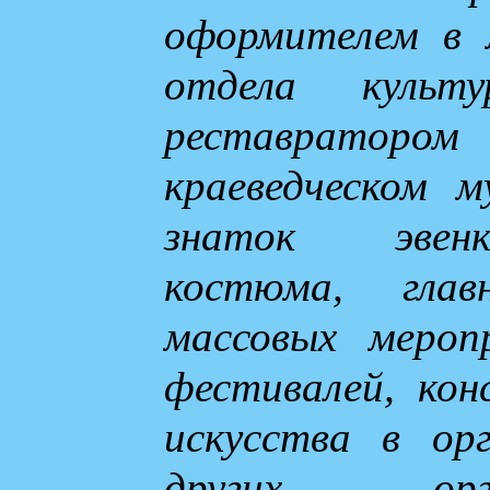
оформителем в 
отдела культ
реставрато
краеведческом м
знаток эвенк
костюма, гла
массовых мероп
фестивалей, кон
искусства в орг
других орг