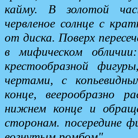
кайму. В золотой ча
червленое солнце с кра
от диска. Поверх пересеч
в мифическом обличии:
крестообразной фигуры
чертами, с копьевидны
конце, веерообразно р
нижнем конце и обращ
сторонам. посередине ф
вогнутым ромбом".