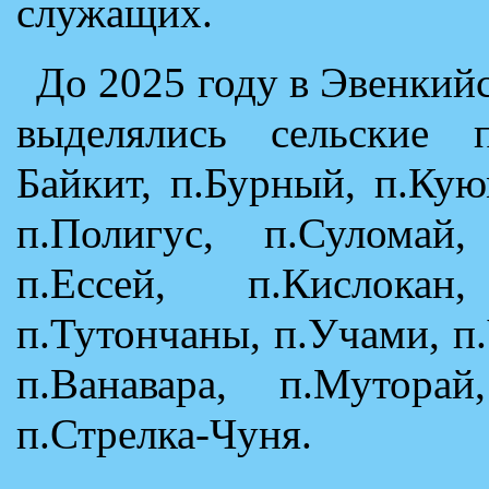
служащих.
До 2025 году в Эвенки
выделялись сельские 
Байкит, п.Бурный, п.Ку
п.Полигус, п.Суломай,
п.Ессей, п.Кислокан
п.Тутончаны, п.Учами, п
п.Ванавара, п.Муторай
п.Стрелка-Чуня.